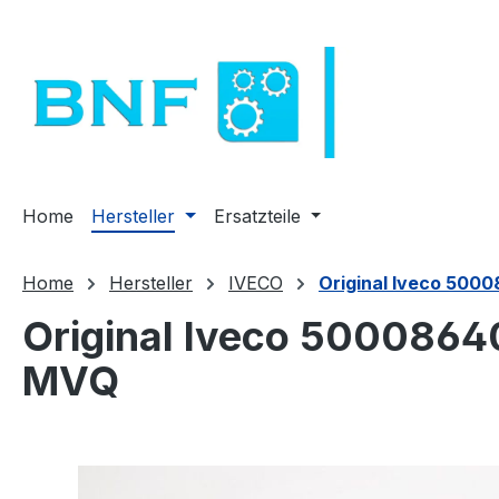
m Hauptinhalt springen
Zur Suche springen
Zur Hauptnavigation springen
Home
Hersteller
Ersatzteile
Home
Hersteller
IVECO
Original Iveco 5000
Original Iveco 500086406
MVQ
Bildergalerie überspringen