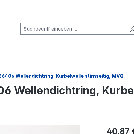
86406 Wellendichtring, Kurbelwelle stirnseitig, MVQ
 Wellendichtring, Kurbelw
Regulärer Pr
40,87 