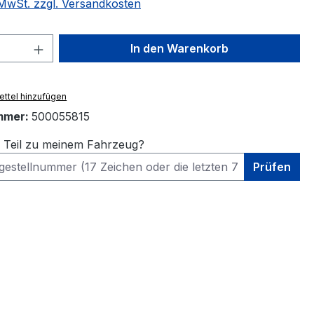
. MwSt. zzgl. Versandkosten
 Anzahl: Gib den gewünschten Wert ein 
In den Warenkorb
ttel hinzufügen
mmer:
500055815
s Teil zu meinem Fahrzeug?
Prüfen