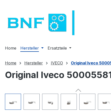
m Hauptinhalt springen
Zur Suche springen
Zur Hauptnavigation springen
Home
Hersteller
Ersatzteile
Home
Hersteller
IVECO
Original Iveco 50005
Original Iveco 500055815
Bildergalerie überspringen