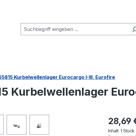
5815 Kurbelwellenlager Eurocargo I-III, Eurofire
 Kurbelwellenlager Euroca
Regulärer Pr
28,69 
Inhalt:
1 Stück