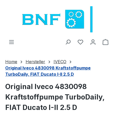
Zum Hauptinhalt springen
Du hast 0 Produ
Ware
Home
Hersteller
IVECO
Original Iveco 4830098 Kraftstoffpumpe
TurboDaily, FIAT Ducato I-II 2.5 D
Original Iveco 4830098
Kraftstoffpumpe TurboDaily,
FIAT Ducato I-II 2.5 D