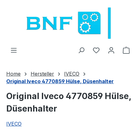
Zum Hauptinhalt springen
Du hast 0 Produ
Ware
Home
Hersteller
IVECO
Original Iveco 4770859 Hülse, Düsenhalter
Original Iveco 4770859 Hülse,
Düsenhalter
IVECO