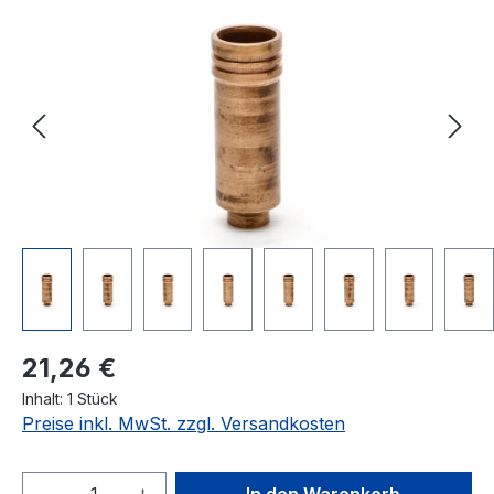
Bildergalerie überspringen
Regulärer Preis:
21,26 €
Inhalt:
1 Stück
Preise inkl. MwSt. zzgl. Versandkosten
Produkt Anzahl: Gib den gewünschten We