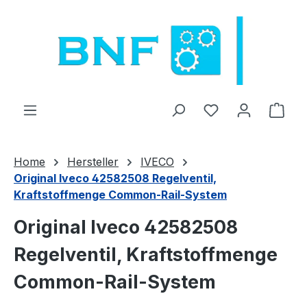
Zum Hauptinhalt springen
Du hast 0 Produ
Ware
Home
Hersteller
IVECO
Original Iveco 42582508 Regelventil,
Kraftstoffmenge Common-Rail-System
Original Iveco 42582508
Regelventil, Kraftstoffmenge
Common-Rail-System