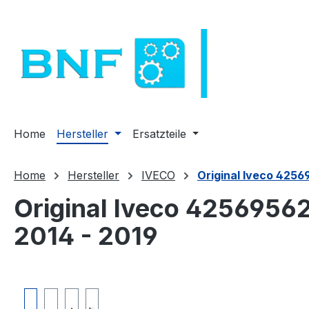
m Hauptinhalt springen
Zur Suche springen
Zur Hauptnavigation springen
Home
Hersteller
Ersatzteile
Home
Hersteller
IVECO
Original Iveco 4256
Original Iveco 4256956
2014 - 2019
Bildergalerie überspringen