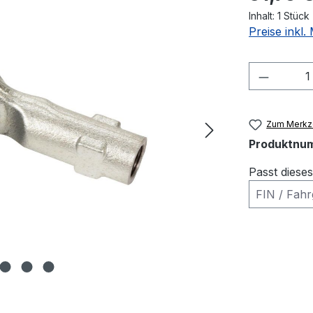
Inhalt:
1 Stück
Preise inkl
Produkt
Zum Merkze
Produktnu
Passt diese