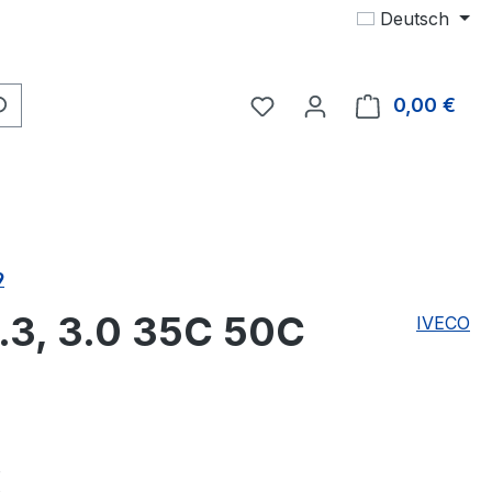
Deutsch
Du hast 0 Produkte auf 
0,00 €
Ware
9
.3, 3.0 35C 50C
IVECO
eis:
€