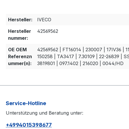
Hersteller:
IVECO
Hersteller
42569562
nummer:
OE OEM
42569562 | FT16014 | 230007 | 17IV36 | 1
Referenzn
150258 | TA3417 | 7.30109 | 22-26839 | S
ummer(n):
3819801 | 097.1402 | 216020 | 0044/HD
Service-Hotline
Unterstützung und Beratung unter:
+4994015398677