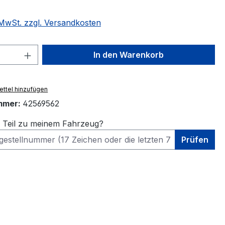
. MwSt. zzgl. Versandkosten
 Anzahl: Gib den gewünschten Wert ein 
In den Warenkorb
ttel hinzufügen
mmer:
42569562
s Teil zu meinem Fahrzeug?
Prüfen