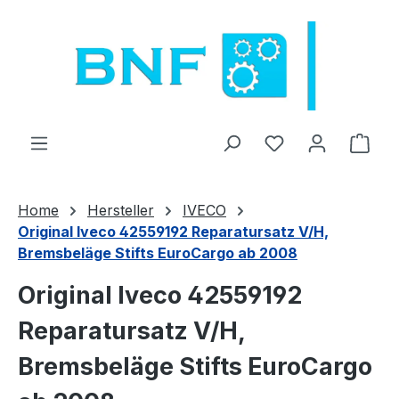
Zum Hauptinhalt springen
Du hast 0 Produ
Ware
Home
Hersteller
IVECO
Original Iveco 42559192 Reparatursatz V/H,
Bremsbeläge Stifts EuroCargo ab 2008
Original Iveco 42559192
Reparatursatz V/H,
Bremsbeläge Stifts EuroCargo