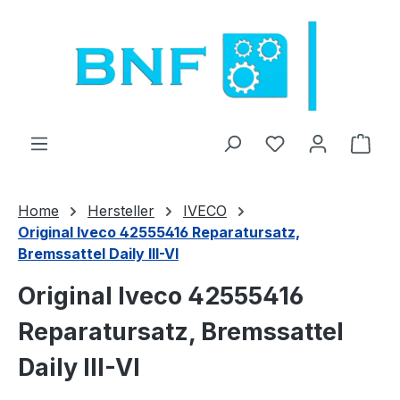
Zum Hauptinhalt springen
Du hast 0 Produ
Ware
Home
Hersteller
IVECO
Original Iveco 42555416 Reparatursatz,
Bremssattel Daily III-VI
Original Iveco 42555416
Reparatursatz, Bremssattel
Daily III-VI