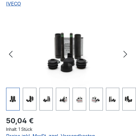
IVECO
Bildergalerie überspringen
Regulärer Preis:
50,04 €
Inhalt:
1 Stück