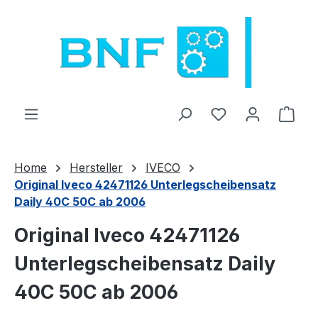
Zum Hauptinhalt springen
Du hast 0 Produ
Ware
Home
Hersteller
IVECO
Original Iveco 42471126 Unterlegscheibensatz
Daily 40C 50C ab 2006
Original Iveco 42471126
Unterlegscheibensatz Daily
40C 50C ab 2006