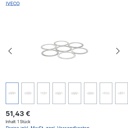
IVECO
Bildergalerie überspringen
Regulärer Preis:
51,43 €
Inhalt:
1 Stück