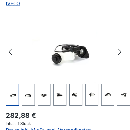
IVECO
Bildergalerie überspringen
Regulärer Preis:
282,88 €
Inhalt:
1 Stück