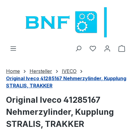
Zum Hauptinhalt springen
Du hast 0 Produ
Ware
Home
Hersteller
IVECO
Original Iveco 41285167 Nehmerzylinder, Kupplung
STRALIS, TRAKKER
Original Iveco 41285167
Nehmerzylinder, Kupplung
STRALIS, TRAKKER