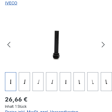
IVECO
Bildergalerie überspringen
Regulärer Preis:
26,66 €
Inhalt:
1 Stück