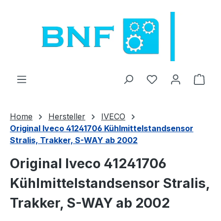
Zum Hauptinhalt springen
Du hast 0 Produ
Ware
Home
Hersteller
IVECO
Original Iveco 41241706 Kühlmittelstandsensor
Stralis, Trakker, S-WAY ab 2002
Original Iveco 41241706
Kühlmittelstandsensor Stralis,
Trakker, S-WAY ab 2002