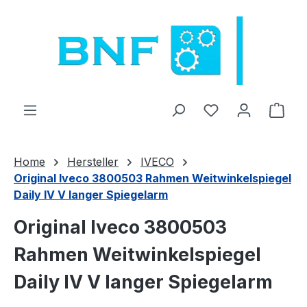
Zum Hauptinhalt springen
Du hast 0 Produ
Ware
Home
Hersteller
IVECO
Original Iveco 3800503 Rahmen Weitwinkelspiegel
Daily IV V langer Spiegelarm
Original Iveco 3800503
Rahmen Weitwinkelspiegel
Daily IV V langer Spiegelarm