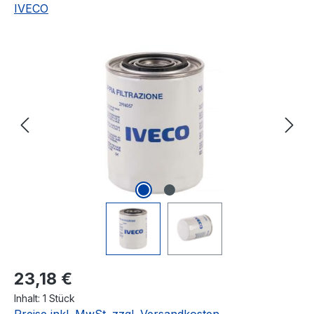
IVECO
Bildergalerie überspringen
Regulärer Preis:
23,18 €
Inhalt:
1 Stück