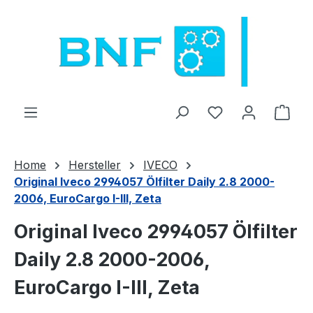
Zum Hauptinhalt springen
Du hast 0 Produ
Ware
Home
Hersteller
IVECO
Original Iveco 2994057 Ölfilter Daily 2.8 2000-
2006, EuroCargo I-III, Zeta
Original Iveco 2994057 Ölfilter
Daily 2.8 2000-2006,
EuroCargo I-III, Zeta