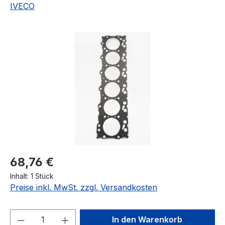
IVECO
Bildergalerie überspringen
Regulärer Preis:
68,76 €
Inhalt:
1 Stück
Preise inkl. MwSt. zzgl. Versandkosten
Produkt Anzahl: Gib den gewünschten We
In den Warenkorb