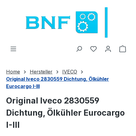
Zum Hauptinhalt springen
Du hast 0 Produ
Ware
Home
Hersteller
IVECO
Original Iveco 2830559 Dichtung, Ölkühler
Eurocargo I-III
Original Iveco 2830559
Dichtung, Ölkühler Eurocargo
I-III