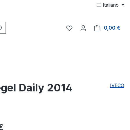
Italiano
Hai 0 articoli nella lista d
0,00 €
Il c
gel Daily 2014
IVECO
male:
€