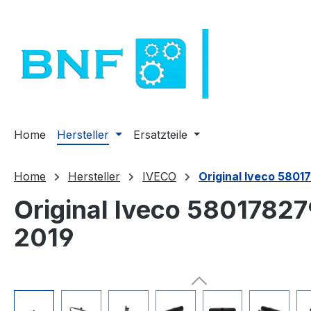
ssa al contenuto principale
Salta alla ricerca
Passa alla navigazione principale
Home
Hersteller
Ersatzteile
Home
Hersteller
IVECO
Original Iveco 5801
Original Iveco 58017827
2019
Salta la galleria di immagini