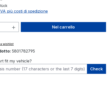
Stück
 IVA più costi di spedizione
 del prodotto: inserisci la quantità des
Nel carrello
a wishlist
dotto:
5801782795
rt fit my vehicle?
Check