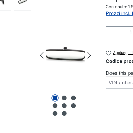
Contenuto:
1 
Prezzi incl.
Quantità
Aggiungi all
Codice pro
Does this pa