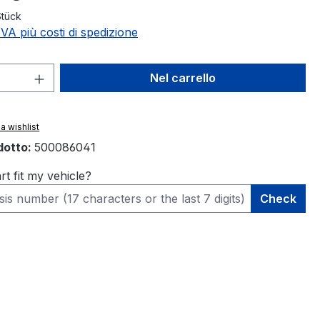
Stück
 IVA più costi di spedizione
 del prodotto: inserisci la quantità des
Nel carrello
a wishlist
dotto:
500086041
rt fit my vehicle?
Check