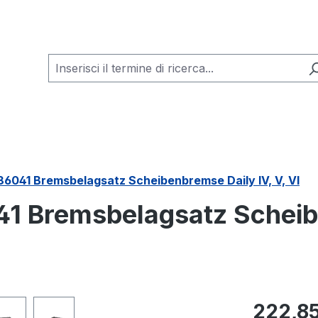
86041 Bremsbelagsatz Scheibenbremse Daily IV, V, VI
41 Bremsbelagsatz Scheib
Prezzo nor
222,85