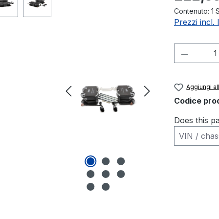
Contenuto:
1 
Prezzi incl.
Quantità
Aggiungi all
Codice pro
Does this pa