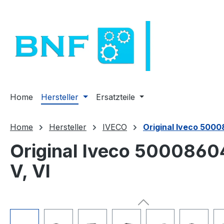
ssa al contenuto principale
Salta alla ricerca
Passa alla navigazione principale
Home
Hersteller
Ersatzteile
Home
Hersteller
IVECO
Original Iveco 5000
Original Iveco 5000860
V, VI
Salta la galleria di immagini