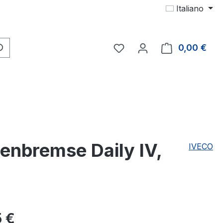
Italiano
Hai 0 articoli nella lista d
0,00 €
Il c
enbremse Daily IV,
IVECO
male:
 €