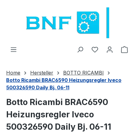
Zum Hauptinhalt springen
Du hast 0 Produ
Ware
Home
Hersteller
BOTTO RICAMBI
Botto Ricambi BRAC6590 Heizungsregler Iveco
500326590 Daily Bj. 06-11
Botto Ricambi BRAC6590
Heizungsregler Iveco
500326590 Daily Bj. 06-11