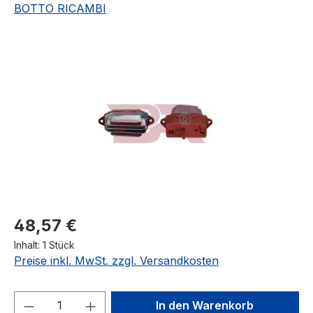
BOTTO RICAMBI
Bildergalerie überspringen
Regulärer Preis:
48,57 €
Inhalt:
1 Stück
Preise inkl. MwSt. zzgl. Versandkosten
Produkt Anzahl: Gib den gewünschten We
In den Warenkorb