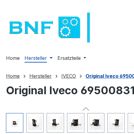
m Hauptinhalt springen
Zur Suche springen
Zur Hauptnavigation springen
Home
Hersteller
Ersatzteile
Home
Hersteller
IVECO
Original Iveco 69500
Original Iveco 69500831
Bildergalerie überspringen