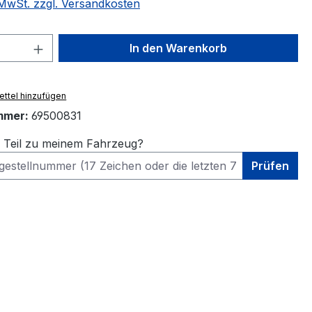
. MwSt. zzgl. Versandkosten
 Anzahl: Gib den gewünschten Wert ein 
In den Warenkorb
ttel hinzufügen
mmer:
69500831
s Teil zu meinem Fahrzeug?
Prüfen