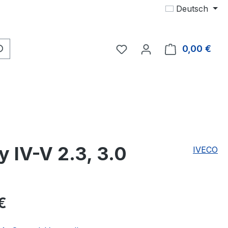
Deutsch
Du hast 0 Produkte auf 
0,00 €
Ware
 IV-V 2.3, 3.0
IVECO
eis:
€