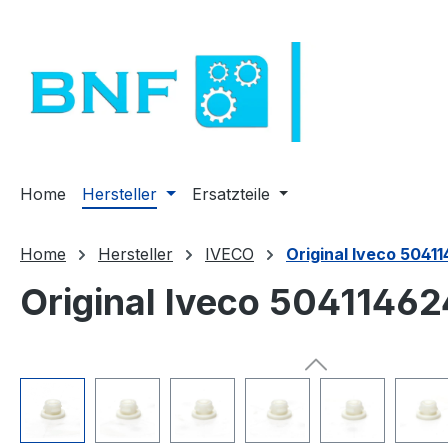
m Hauptinhalt springen
Zur Suche springen
Zur Hauptnavigation springen
Home
Hersteller
Ersatzteile
Home
Hersteller
IVECO
Original Iveco 5041
Original Iveco 50411462
Bildergalerie überspringen