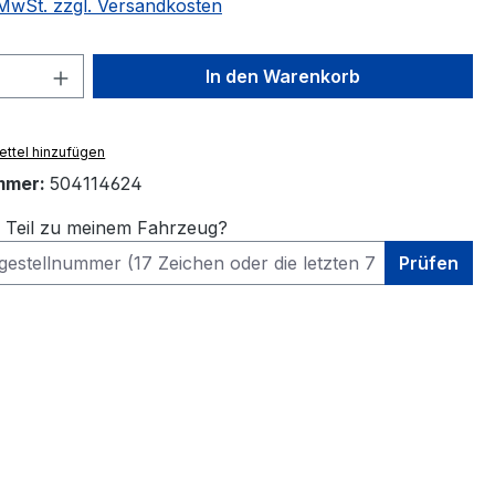
. MwSt. zzgl. Versandkosten
 Anzahl: Gib den gewünschten Wert ein 
In den Warenkorb
ttel hinzufügen
mmer:
504114624
s Teil zu meinem Fahrzeug?
Prüfen