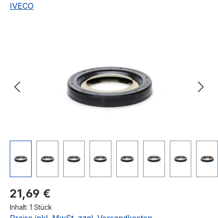
IVECO
Bildergalerie überspringen
Regulärer Preis:
21,69 €
Inhalt:
1 Stück