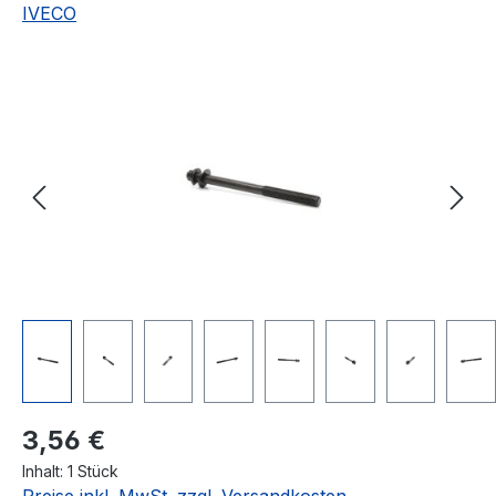
IVECO
Bildergalerie überspringen
Regulärer Preis:
3,56 €
Inhalt:
1 Stück