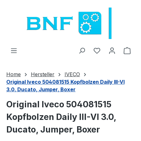
Zum Hauptinhalt springen
Du hast 0 Produ
Ware
Home
Hersteller
IVECO
Original Iveco 504081515 Kopfbolzen Daily III-VI
3.0, Ducato, Jumper, Boxer
Original Iveco 504081515
Kopfbolzen Daily III-VI 3.0,
Ducato, Jumper, Boxer