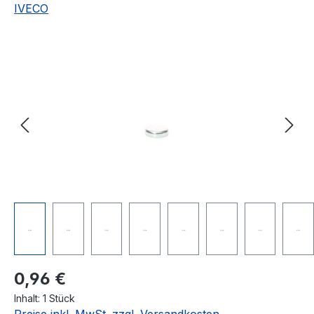
IVECO
Bildergalerie überspringen
Regulärer Preis:
0,96 €
Inhalt:
1 Stück