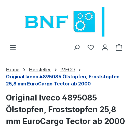
Zum Hauptinhalt springen
Du hast 0 Produ
Ware
Home
Hersteller
IVECO
Original Iveco 4895085 Ölstopfen, Froststopfen
25,8 mm EuroCargo Tector ab 2000
Original Iveco 4895085
Ölstopfen, Froststopfen 25,8
mm EuroCargo Tector ab 2000