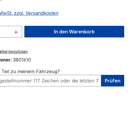
. MwSt. zzgl. Versandkosten
 Anzahl: Gib den gewünschten Wert ein 
In den Warenkorb
ttel hinzufügen
mmer:
3801610
s Teil zu meinem Fahrzeug?
Prüfen