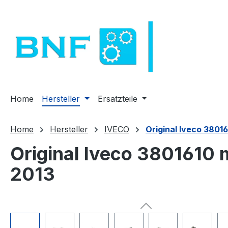
m Hauptinhalt springen
Zur Suche springen
Zur Hauptnavigation springen
Home
Hersteller
Ersatzteile
Home
Hersteller
IVECO
Original Iveco 380161
Original Iveco 3801610 mi
2013
Bildergalerie überspringen