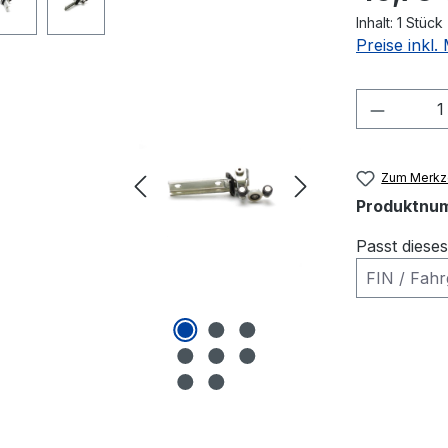
Inhalt:
1 Stück
Preise inkl
Produkt
Zum Merkze
Produktnu
Passt diese