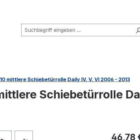
0 mittlere Schiebetürrolle Daily IV, V, VI 2006 - 2013
ttlere Schiebetürrolle Dai
Regulärer Pr
46,78 