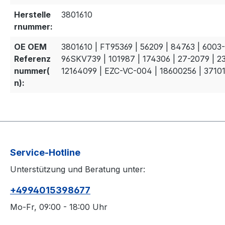
Herstelle
3801610
rnummer:
OE OEM
3801610 | FT95369 | 56209 | 84763 | 6003-
Referenz
96SKV739 | 101987 | 174306 | 27-2079 | 2
nummer(
12164099 | EZC-VC-004 | 18600256 | 3710
n):
Service-Hotline
Unterstützung und Beratung unter:
+4994015398677
Mo-Fr, 09:00 - 18:00 Uhr