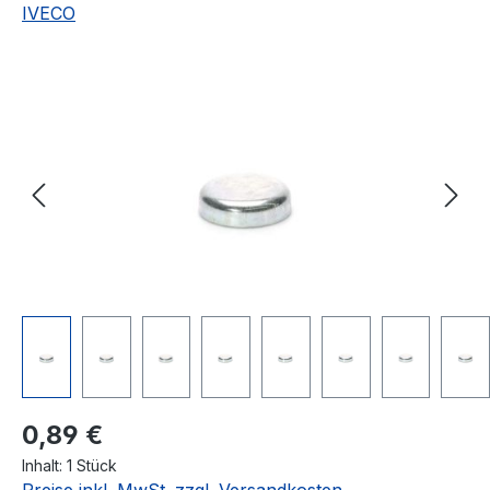
IVECO
Bildergalerie überspringen
Regulärer Preis:
0,89 €
Inhalt:
1 Stück