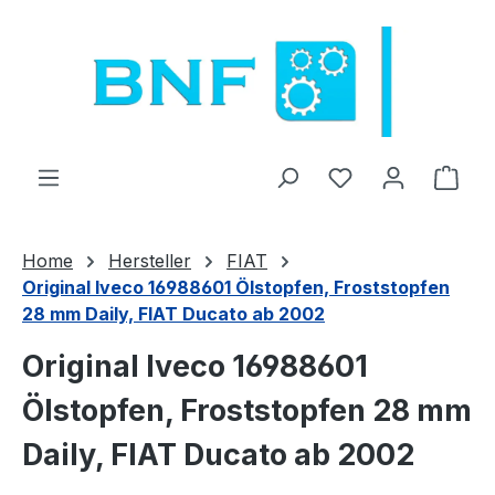
Zum Hauptinhalt springen
Du hast 0 Produ
Ware
Home
Hersteller
FIAT
Original Iveco 16988601 Ölstopfen, Froststopfen
28 mm Daily, FIAT Ducato ab 2002
Original Iveco 16988601
Ölstopfen, Froststopfen 28 mm
Daily, FIAT Ducato ab 2002