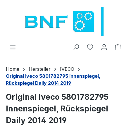
Preskoči na glavno vsebino
Imate 0 izdelke 
Naku
Home
Hersteller
IVECO
Original Iveco 5801782795 Innenspiegel,
Rückspiegel Daily 2014 2019
Original Iveco 5801782795
Innenspiegel, Rückspiegel
Daily 2014 2019