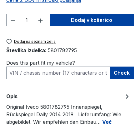
Cene z DDV in stroški pošiljanja
Količina izdelka: Vnesite želeno količino
Dodaj v košarico
Dodaj na seznam želja
Številka izdelka:
5801782795
Does this part fit my vehicle?
Check
Opis
Original Iveco 5801782795 Innenspiegel,
Rückspiegel Daily 2014 2019 Lieferumfang: Wie
abgebildet. Wir empfehlen den Einbau…
Več