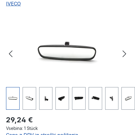
IVECO
Preskoči galerijo slik
Redna cena:
29,24 €
Vsebina:
1 Stück