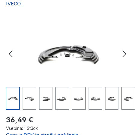
IVECO
Preskoči galerijo slik
Redna cena:
36,49 €
Vsebina:
1 Stück