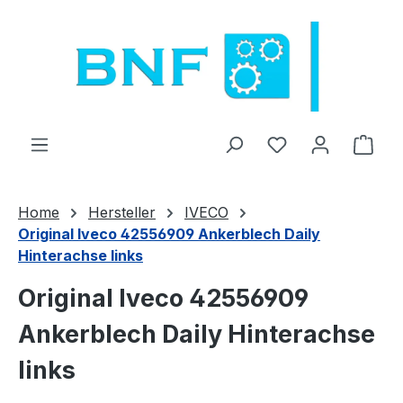
Preskoči na glavno vsebino
Imate 0 izdelke 
Naku
Home
Hersteller
IVECO
Original Iveco 42556909 Ankerblech Daily
Hinterachse links
Original Iveco 42556909
Ankerblech Daily Hinterachse
links