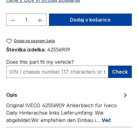
Cene z DDV in stroški pošiljanja
Količina izdelka: Vnesite želeno količino
Dodaj v košarico
Dodaj na seznam želja
Številka izdelka:
42556909
Does this part fit my vehicle?
Check
Opis
Original IVECO 42556909 Ankerblech für Iveco
Daily Hinterachse links Lieferumfang: Wie
abgebildet.Wir empfehlen den Einbau i…
Več