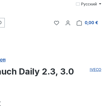
Русский
У вас есть товары из с
0,00 €
В к
011
ch Daily 2.3, 3.0
IVECO
на:
€