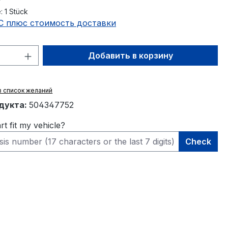
:
1 Stück
С плюс стоимость доставки
тво продукта: введите желаемое кол
Добавить в корзину
в список желаний
дукта:
504347752
rt fit my vehicle?
Check