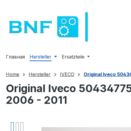
рейти к основному содержанию
Перейти к поиску
Перейти к основной навигации
Главная
Hersteller
Ersatzteile
Home
Hersteller
IVECO
Original Iveco 5043
Original Iveco 5043477
2006 - 2011
Пропустить галерею изображений