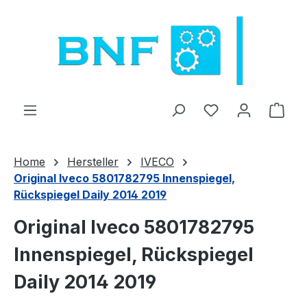
Sari la conținutul principal
Aveți 0 articole 
Coșu
Home
Hersteller
IVECO
Original Iveco 5801782795 Innenspiegel,
Rückspiegel Daily 2014 2019
Original Iveco 5801782795
Innenspiegel, Rückspiegel
Daily 2014 2019