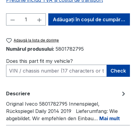
Preturile includ TVA și costul de transport
Cantitate produs: Introduceți cantitatea 
Adăugați în coșul de cumpărături
Adaugă la lista de dorințe
Numărul produsului:
5801782795
Does this part fit my vehicle?
Check
Descriere
Original Iveco 5801782795 Innenspiegel,
Rückspiegel Daily 2014 2019 Lieferumfang: Wie
abgebildet. Wir empfehlen den Einbau…
Mai mult