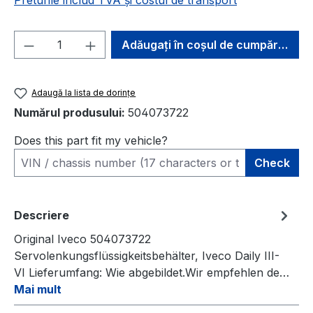
Preturile includ TVA și costul de transport
Cantitate produs: Introduceți cantitatea 
Adăugați în coșul de cumpărături
Adaugă la lista de dorințe
Numărul produsului:
504073722
Does this part fit my vehicle?
Check
Descriere
Original Iveco 504073722
Servolenkungsflüssigkeitsbehälter, Iveco Daily III-
VI Lieferumfang: Wie abgebildet.Wir empfehlen de…
Mai mult