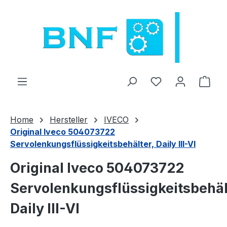
Sari la conținutul principal
Aveți 0 articole 
Coșu
Home
Hersteller
IVECO
Original Iveco 504073722
Servolenkungsflüssigkeitsbehälter, Daily III-VI
Original Iveco 504073722
Servolenkungsflüssigkeitsbehäl
Daily III-VI