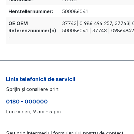
Herstellernummer:
500086041
OE OEM
37743| 0 986 494 257, 37743| 
Referenznummer(n)
500086041 | 37743 | 0986494
:
Linia telefonică de servicii
Sprijin și consiliere prin:
0180 - 000000
Luni-Vineri, 9 am - 5 pm
Sau prin intermediul formularului nostru de contact
.