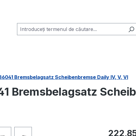
86041 Bremsbelagsatz Scheibenbremse Daily IV, V, VI
41 Bremsbelagsatz Scheib
Preț obișnuit
222,85