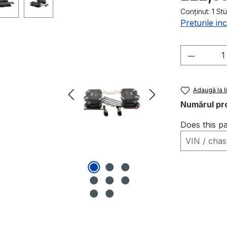
Conținut:
1 St
Preturile in
Cantitat
Adaugă la l
Numărul pr
Does this pa