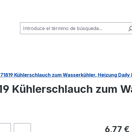
471819 Kühlerschlauch zum Wasserkühler, Heizung Daily I
819 Kühlerschlauch zum W
Precio norm
6,77 €