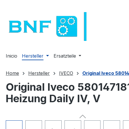
tar al contenido principal
Saltar a la búsqueda
Saltar a la navegación principal
Inicio
Hersteller
Ersatzteile
Home
Hersteller
IVECO
Original Iveco 5801
Original Iveco 5801471
Heizung Daily IV, V
Omitir galería de imágenes