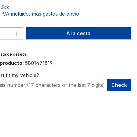
Stück
 IVA incluido, más gastos de envío
d del producto: introduce la cantidad d
A la cesta
 lista de deseos
producto:
5801471819
rt fit my vehicle?
Check