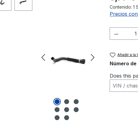
Contenido:
1 
Precios con
Cantida
Añadir a la
Número de 
Does this pa