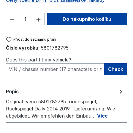
Ceny včetně DPH, plus zasilatelské náklady
Množství produktu: Zadejte požadované 
Do nákupního košíku
Přidat do seznamu přání
Číslo výrobku:
5801782795
Does this part fit my vehicle?
Check
Popis
Original Iveco 5801782795 Innenspiegel,
Rückspiegel Daily 2014 2019 Lieferumfang: Wie
abgebildet. Wir empfehlen den Einbau…
Více