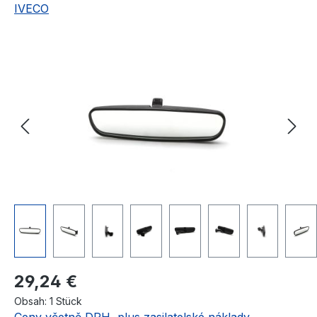
IVECO
Přeskočit galerii obrázků
Běžná cena:
29,24 €
Obsah:
1 Stück