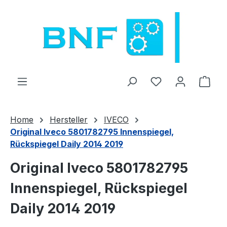
Přejít na hlavní obsah
Máte 0 položky 
Náku
Home
Hersteller
IVECO
Original Iveco 5801782795 Innenspiegel,
Rückspiegel Daily 2014 2019
Original Iveco 5801782795
Innenspiegel, Rückspiegel
Daily 2014 2019