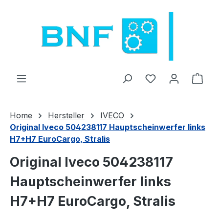
Preskoči na glavno vsebino
Imate 0 izdelke 
Naku
Home
Hersteller
IVECO
Original Iveco 504238117 Hauptscheinwerfer links
H7+H7 EuroCargo, Stralis
Original Iveco 504238117
Hauptscheinwerfer links
H7+H7 EuroCargo, Stralis