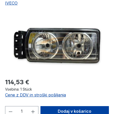
IVECO
Preskoči galerijo slik
Redna cena:
114,53 €
Vsebina:
1 Stück
Cene z DDV in stroški pošiljanja
Količina izdelka: Vnesite želeno količino
Dodaj v košarico