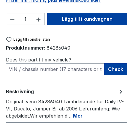
Priser inkl. moms, plus leveranskostnader
Produktkvantitet: Ange önskat belopp el
Lägg till i kundvagnen
Lägg till i önskelistan
Produktnummer:
84286040
Does this part fit my vehicle?
Check
Beskrivning
Original Iveco 84286040 Lambdasonde für Daily IV-
VI, Ducato, Jumper Bj. ab 2006 Lieferumfang: Wie
abgebildet.Wir empfehlen d…
Mer