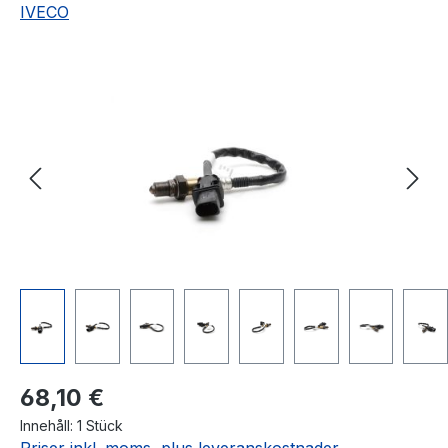
IVECO
Hoppa över bildgalleri
Ordinarie pris:
68,10 €
Innehåll:
1 Stück