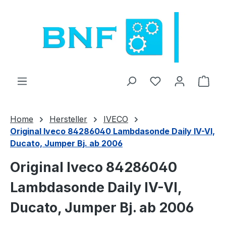
Hoppa till huvudinnehåll
Du har 0 objekt 
Varu
Home
Hersteller
IVECO
Original Iveco 84286040 Lambdasonde Daily IV-VI,
Ducato, Jumper Bj. ab 2006
Original Iveco 84286040
Lambdasonde Daily IV-VI,
Ducato, Jumper Bj. ab 2006