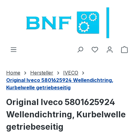
Hoppa till huvudinnehåll
Du har 0 objekt 
Varu
Home
Hersteller
IVECO
Original Iveco 5801625924 Wellendichtring,
Kurbelwelle getriebeseitig
Original Iveco 5801625924
Wellendichtring, Kurbelwelle
getriebeseitig