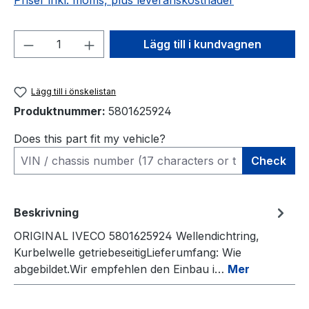
Priser inkl. moms, plus leveranskostnader
Produktkvantitet: Ange önskat belopp el
Lägg till i kundvagnen
Lägg till i önskelistan
Produktnummer:
5801625924
Does this part fit my vehicle?
Check
Beskrivning
ORIGINAL IVECO 5801625924 Wellendichtring,
Kurbelwelle getriebeseitigLieferumfang: Wie
abgebildet.Wir empfehlen den Einbau i…
Mer