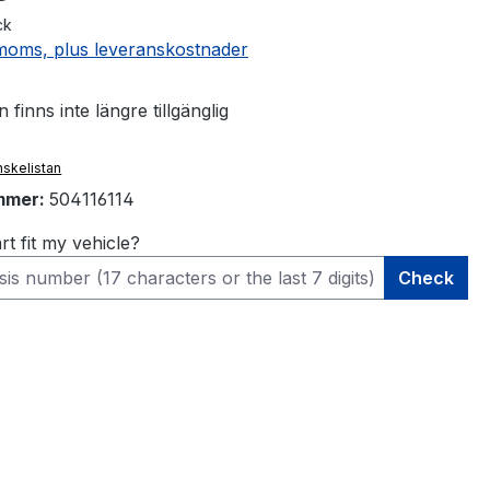
ck
. moms, plus leveranskostnader
finns inte längre tillgänglig
önskelistan
mmer:
504116114
rt fit my vehicle?
Check