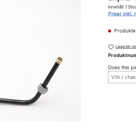
Innehåll:
1 Stü
Priser inkl
Produkten 
Lägg till i 
Produktnu
Does this pa