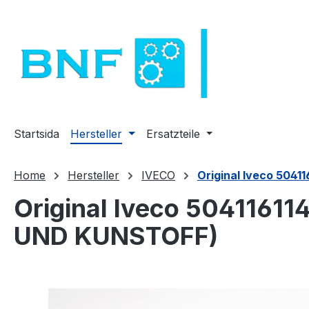
pa till huvudinnehåll
Hoppa till sökning
Hoppa till huvudnavigering
Startsida
Hersteller
Ersatzteile
Home
Hersteller
IVECO
Original Iveco 50
Original Iveco 504116
UND KUNSTOFF)
Hoppa över bildgalleri