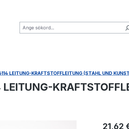
4116114 LEITUNG-KRAFTSTOFFLEITUNG (STAHL UND KUNS
114 LEITUNG-KRAFTSTOFF
Ordinarie pri
21,62 