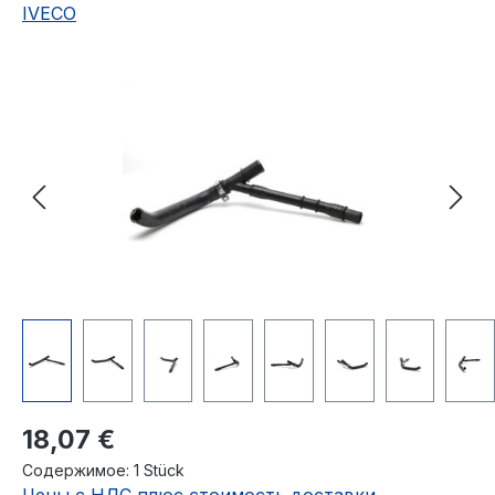
IVECO
Пропустить галерею изображений
Обычная цена:
18,07 €
Содержимое:
1 Stück