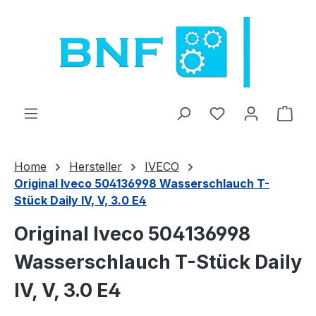
Перейти к основному содержанию
У вас есть тов
В к
Home
Hersteller
IVECO
Original Iveco 504136998 Wasserschlauch T-
Stück Daily IV, V, 3.0 E4
Original Iveco 504136998
Wasserschlauch T-Stück Daily
IV, V, 3.0 E4