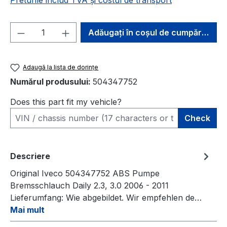
Preturile includ TVA și costul de transport
Cantitate produs: Introduceți cantitatea 
Adăugați în coșul de cumpărături
Adaugă la lista de dorințe
Numărul produsului:
504347752
Does this part fit my vehicle?
Check
Descriere
Original Iveco 504347752 ABS Pumpe
Bremsschlauch Daily 2.3, 3.0 2006 - 2011
Lieferumfang: Wie abgebildet. Wir empfehlen de…
Mai mult