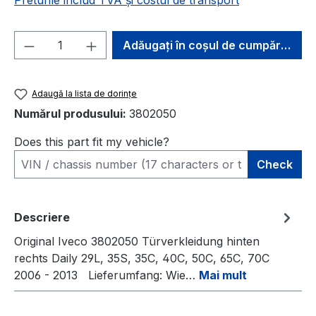
Preturile includ TVA și costul de transport
Cantitate produs: Introduceți cantitatea 
Adăugați în coșul de cumpărături
Adaugă la lista de dorințe
Numărul produsului:
3802050
Does this part fit my vehicle?
Check
Descriere
Original Iveco 3802050 Türverkleidung hinten
rechts Daily 29L, 35S, 35C, 40C, 50C, 65C, 70C
2006 - 2013 Lieferumfang: Wie…
Mai mult