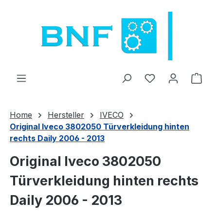
Sari la conținutul principal
Aveți 0 articole 
Coșu
Home
Hersteller
IVECO
Original Iveco 3802050 Türverkleidung hinten
rechts Daily 2006 - 2013
Original Iveco 3802050
Türverkleidung hinten rechts
Daily 2006 - 2013