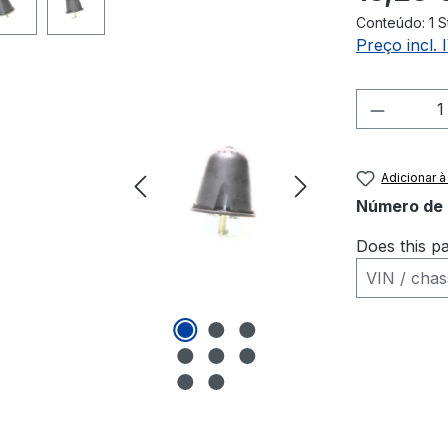
Conteúdo:
1 
Preço incl.
Quantid
Adicionar à
Número de 
Does this pa