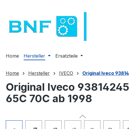
para o conteúdo principal
Saltar para a pesquisa
Saltar para a navegação principal
Home
Hersteller
Ersatzteile
Home
Hersteller
IVECO
Original Iveco 9381
Original Iveco 93814245
65C 70C ab 1998
Ignorar galeria de imagens