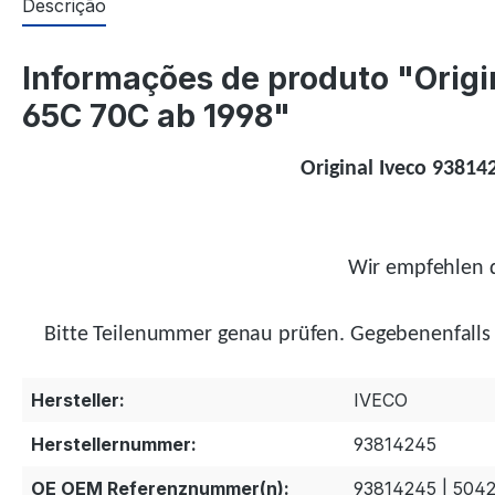
Descrição
Informações de produto "Origi
65C 70C ab 1998"
Original Iveco 93814
Wir empfehlen d
Bitte Teilenummer genau prüfen.
Gegebenenfalls
Hersteller:
IVECO
Herstellernummer:
93814245
OE OEM Referenznummer(n):
93814245 | 504