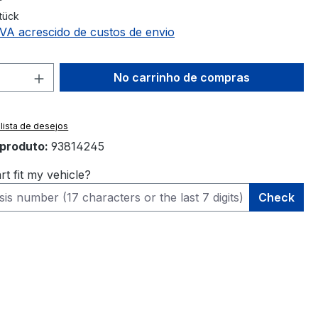
Stück
 IVA acrescido de custos de envio
ade do Produto: Insira a quantidade de
No carrinho de compras
 lista de desejos
produto:
93814245
rt fit my vehicle?
Check