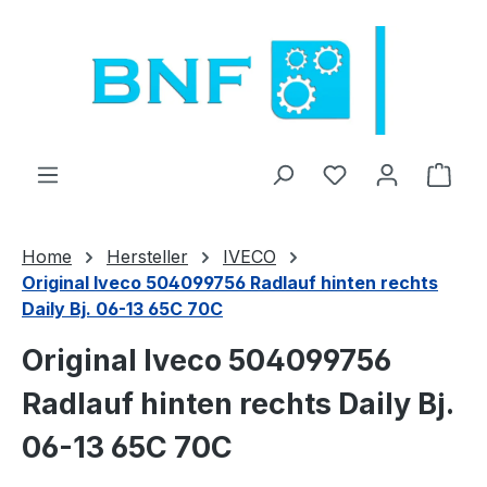
Ir para o conteúdo principal
Tem 0 itens da l
O ca
Home
Hersteller
IVECO
Original Iveco 504099756 Radlauf hinten rechts
Daily Bj. 06-13 65C 70C
Original Iveco 504099756
Radlauf hinten rechts Daily Bj.
06-13 65C 70C