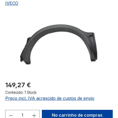
IVECO
Ignorar galeria de imagens
Preço normal:
149,27 €
Conteúdo:
1 Stück
Preço incl. IVA acrescido de custos de envio
Quantidade do Produto: Insira a quanti
No carrinho de compras