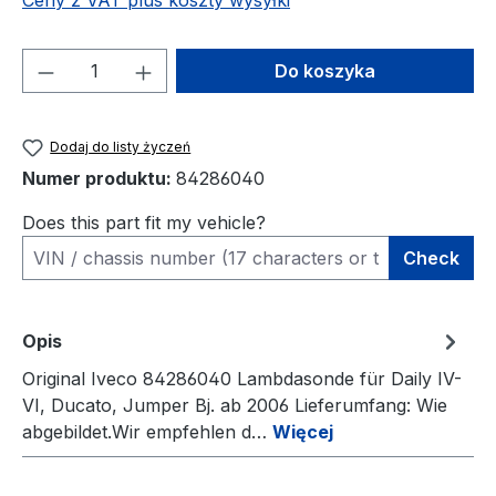
Ceny z VAT plus koszty wysyłki
Ilość produktu: Wprowadź żądaną ilość l
Do koszyka
Dodaj do listy życzeń
Numer produktu:
84286040
Does this part fit my vehicle?
Check
Opis
Original Iveco 84286040 Lambdasonde für Daily IV-
VI, Ducato, Jumper Bj. ab 2006 Lieferumfang: Wie
abgebildet.Wir empfehlen d…
Więcej