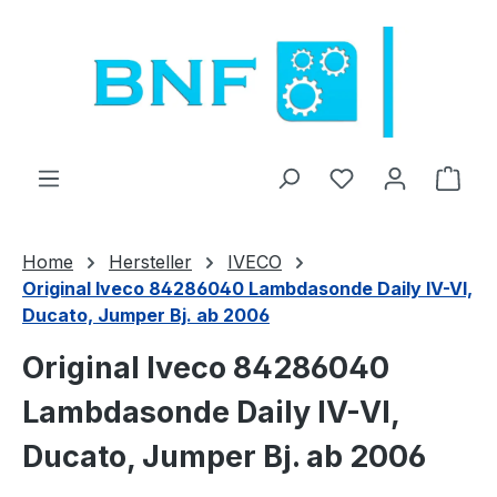
Przejdź do głównej zawartości
Masz 0 przedmio
Kosz
Home
Hersteller
IVECO
Original Iveco 84286040 Lambdasonde Daily IV-VI,
Ducato, Jumper Bj. ab 2006
Original Iveco 84286040
Lambdasonde Daily IV-VI,
Ducato, Jumper Bj. ab 2006