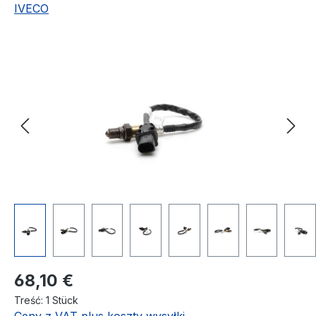
IVECO
Pomiń galerię zdjęć
Cena regularna:
68,10 €
Treść:
1 Stück