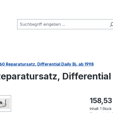
60 Reparatursatz, Differential Daily Bj. ab 1998
eparatursatz, Differential 
Regulärer Pr
158,53
Inhalt:
1 Stück