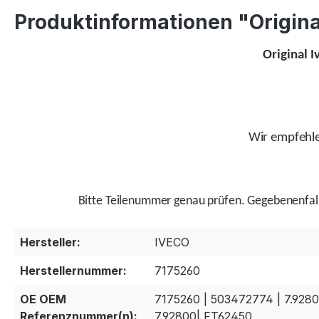
Produktinformationen "Original
Original I
Wir empfehlen
Bitte Teilenummer genau prüfen.
Gegebenenfal
Hersteller:
IVECO
Herstellernummer:
7175260
OE OEM
7175260 | 503472774 | 7.928
Referenznummer(n):
7.92800| FT62450