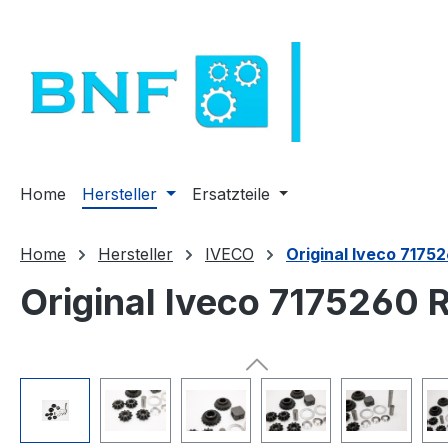
m Hauptinhalt springen
Zur Suche springen
Zur Hauptnavigation springen
Home
Hersteller
Ersatzteile
Home
Hersteller
IVECO
Original Iveco 71752
Original Iveco 7175260 R
Bildergalerie überspringen