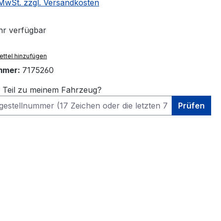
. MwSt. zzgl. Versandkosten
r verfügbar
ttel hinzufügen
mmer:
7175260
s Teil zu meinem Fahrzeug?
Prüfen