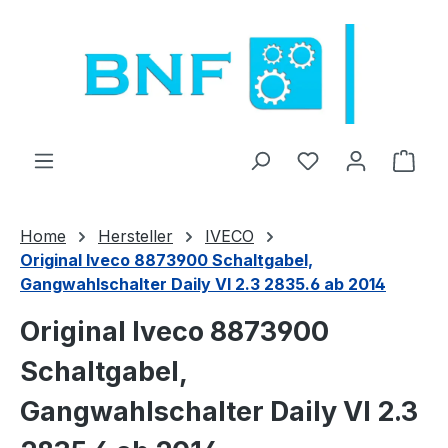
Ga naar de hoofdinhoud
Je hebt 0 items o
Wink
Home
Hersteller
IVECO
Original Iveco 8873900 Schaltgabel,
Gangwahlschalter Daily VI 2.3 2835.6 ab 2014
Original Iveco 8873900
Schaltgabel,
Gangwahlschalter Daily VI 2.3