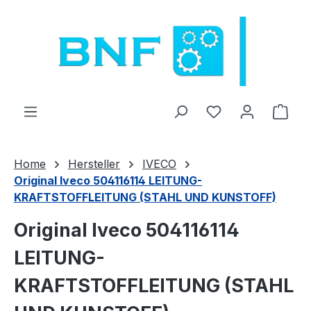
Passa al contenuto principale
Hai 0 articoli nel
Il c
Home
Hersteller
IVECO
Original Iveco 504116114 LEITUNG-
KRAFTSTOFFLEITUNG (STAHL UND KUNSTOFF)
Original Iveco 504116114
LEITUNG-
KRAFTSTOFFLEITUNG (STAHL