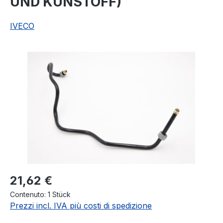
UND KUNSTOFF)
IVECO
Salta la galleria di immagini
Prezzo normale:
21,62 €
Contenuto:
1 Stück
Prezzi incl. IVA più costi di spedizione