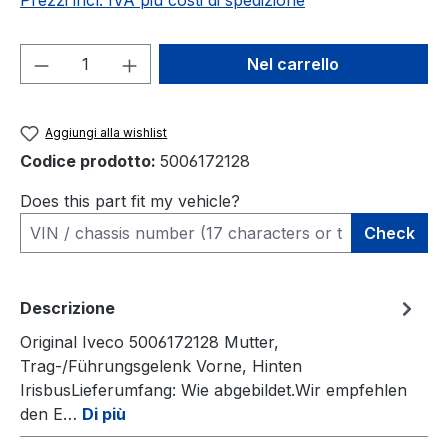
Prezzi incl. IVA più costi di spedizione
Quantità del prodotto: inserisci la quant
Nel carrello
Aggiungi alla wishlist
Codice prodotto:
5006172128
Does this part fit my vehicle?
Check
Descrizione
Original Iveco 5006172128 Mutter,
Trag-/Führungsgelenk Vorne, Hinten
IrisbusLieferumfang: Wie abgebildet.Wir empfehlen
den E…
Di più