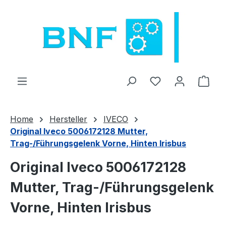
Passa al contenuto principale
Hai 0 articoli nel
Il c
Home
Hersteller
IVECO
Original Iveco 5006172128 Mutter,
Trag-/Führungsgelenk Vorne, Hinten Irisbus
Original Iveco 5006172128
Mutter, Trag-/Führungsgelenk
Vorne, Hinten Irisbus