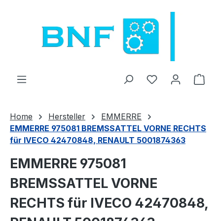
Ugrás a fő tartalomra
Van 0 kívánságl
A be
Home
Hersteller
EMMERRE
EMMERRE 975081 BREMSSATTEL VORNE RECHTS
für IVECO 42470848, RENAULT 5001874363
EMMERRE 975081
BREMSSATTEL VORNE
RECHTS für IVECO 42470848,