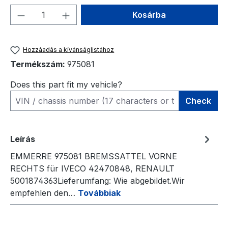
Termékmennyiség: Adja meg a kívánt me
Kosárba
Hozzáadás a kívánságlistához
Termékszám:
975081
Does this part fit my vehicle?
Check
Leírás
EMMERRE 975081 BREMSSATTEL VORNE
RECHTS für IVECO 42470848, RENAULT
5001874363Lieferumfang: Wie abgebildet.Wir
empfehlen den…
Továbbiak