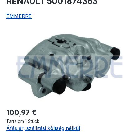
RENAULT 5001874363
EMMERRE
Képgaléria kihagyása
Normál ár:
100,97 €
Tartalom
1 Stück
Áfás ár, szállítási költség nélkül