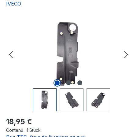
IVECO
Ignorer la galerie d'images
Prix régulier :
18,95 €
Contenu :
1 Stück