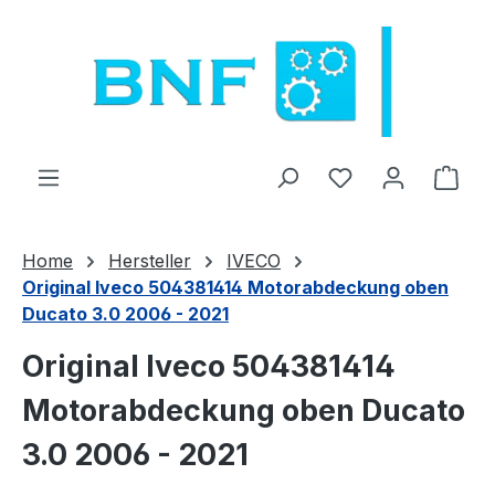
Passer au contenu principal
Vous avez 0 arti
Le p
Home
Hersteller
IVECO
Original Iveco 504381414 Motorabdeckung oben
Ducato 3.0 2006 - 2021
Original Iveco 504381414
Motorabdeckung oben Ducato
3.0 2006 - 2021