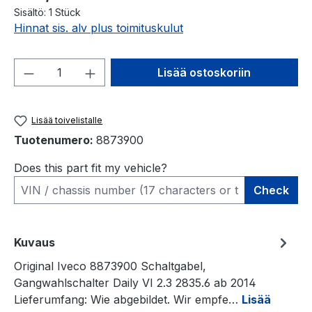
Sisältö:
1 Stück
Hinnat sis. alv plus toimituskulut
Tuotteen määrä: Anna haluamasi määrä ta
Lisää ostoskoriin
Lisää toivelistalle
Tuotenumero:
8873900
Does this part fit my vehicle?
Check
Kuvaus
Original Iveco 8873900 Schaltgabel,
Gangwahlschalter Daily VI 2.3 2835.6 ab 2014
Lieferumfang: Wie abgebildet. Wir empfe…
Lisää